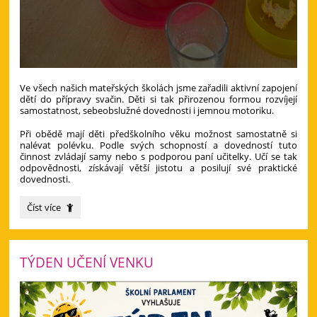
Ve všech našich mateřských školách jsme zařadili aktivní zapojení
dětí do přípravy svačin. Děti si tak přirozenou formou rozvíjejí
samostatnost, sebeobslužné dovednosti i jemnou motoriku.
Při obědě mají děti předškolního věku možnost samostatně si
nalévat polévku. Podle svých schopností a dovedností tuto
činnost zvládají samy nebo s podporou paní učitelky. Učí se tak
odpovědnosti, získávají větší jistotu a posilují své praktické
dovednosti.
Podporujeme
Číst více
samostatnost
dětí
při
stolování:
TÝDEN UČENÍ VENKU