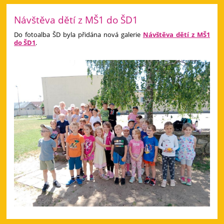
Návštěva dětí z MŠ1 do ŠD1
Do fotoalba ŠD byla přidána nová galerie
Návštěva dětí z MŠ1
do ŠD1
.