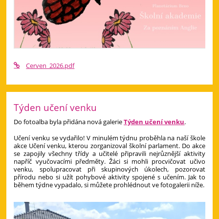
Cerven_2026.pdf
Týden učení venku
Do fotoalba byla přidána nová galerie
Týden učení venku
.
Učení venku se vydařilo! V minulém týdnu proběhla na naší škole
akce Učení venku, kterou zorganizoval školní parlament. Do akce
se zapojily všechny třídy a učitelé připravili nejrůznější aktivity
napříč vyučovacími předměty. Žáci si mohli procvičovat učivo
venku, spolupracovat při skupinových úkolech, pozorovat
přírodu nebo si užít pohybové aktivity spojené s učením. Jak to
během týdne vypadalo, si můžete prohlédnout ve fotogalerii níže.