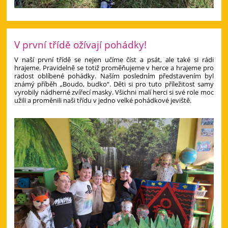
V první třídě ožívají pohádky!
V naší první třídě se nejen učíme číst a psát, ale také si rádi
hrajeme. Pravidelně se totiž proměňujeme v herce a hrajeme pro
radost oblíbené pohádky. Naším posledním představením byl
známý příběh „Boudo, budko“. Děti si pro tuto příležitost samy
vyrobily nádherné zvířecí masky. Všichni malí herci si své role moc
užili a proměnili naši třídu v jedno velké pohádkové jeviště.