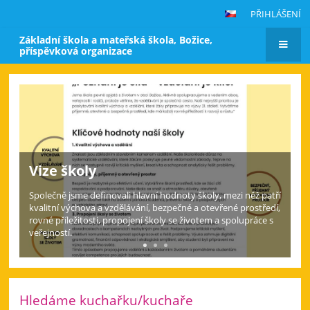
PŘIHLÁŠENÍ
Základní škola a mateřská škola, Božice,
příspěvková organizace
Hlavní
stránka
Aktuální informace pro rodiče a
žáky
Snažíme se na této stránce poskytovat co nejaktuálnější
informace. Pro více informací si prosím prohlédněte si sekci
Novinky.
Hledáme kuchařku/kuchaře