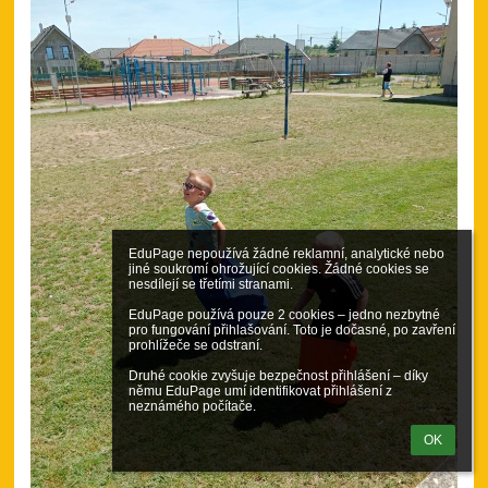
EduPage nepoužívá žádné reklamní, analytické nebo 
jiné soukromí ohrožující cookies. Žádné cookies se 
nesdílejí se třetími stranami.

EduPage používá pouze 2 cookies – jedno nezbytné 
pro fungování přihlašování. Toto je dočasné, po zavření 
prohlížeče se odstraní.

Druhé cookie zvyšuje bezpečnost přihlášení – díky 
němu EduPage umí identifikovat přihlášení z 
neznámého počítače.
OK