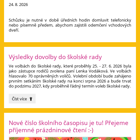
24. 8. 2026
Schůzku je nutné v době úředních hodin domluvit telefonicky
nebo písemně předem, abychom zajistili odemčení vchodových
dveří.
Výsledky dovolby do školské rady
Ve volbách do školské rady, které proběhly 25. - 27. 6. 2026 byla
jako zástupce rodičů zvolena paní Lenka Vodáková. Ve volbách
hlasovalo 70 oprávněných voličů. Volební období bude zahájeno
prvním setkáním školské rady na konci srpna 2026 a bude trvat
do podzimu 2027, kdy proběhně řádný termín voleb školské rady.
Výsledky
Číst více
dovolby
do
školské
rady:
Nové číslo školního časopisu je tu! Přejeme
příjemné prázdninové čtení :-)