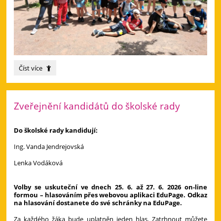
Náš
Číst více
červnový
výlet
za
hvězdami
Zveřejnění kandidátů do školské rady
a
zvířátky!:
Do školské rady kandidují:
Ing. Vanda Jendrejovská
Lenka Vodáková
Volby se uskuteční ve dnech 25. 6. až 27. 6. 2026 on-line
formou – hlasováním přes webovou aplikaci EduPage. Odkaz
na hlasování dostanete do své schránky na EduPage.
Za každého žáka bude uplatněn jeden hlas. Zatrhnout můžete