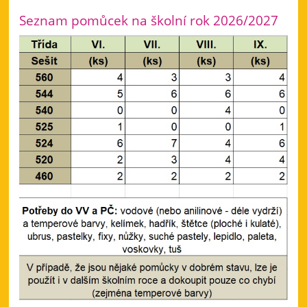
ožívají
pohádky!:
Seznam pomůcek na školní rok 2026/2027