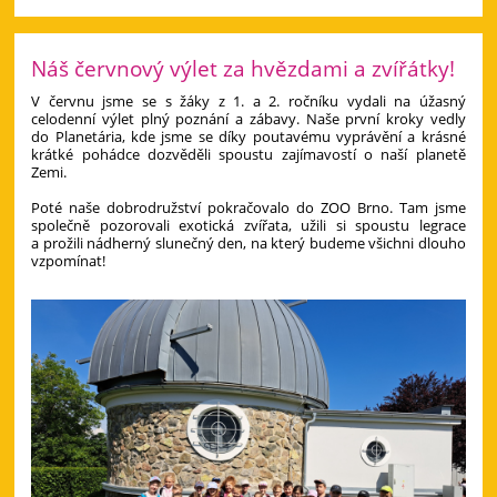
Náš červnový výlet za hvězdami a zvířátky!
V červnu jsme se s žáky z 1. a 2. ročníku vydali na úžasný
celodenní výlet plný poznání a zábavy. Naše první kroky vedly
do Planetária, kde jsme se díky poutavému vyprávění a krásné
krátké pohádce dozvěděli spoustu zajímavostí o naší planetě
Zemi.
Poté naše dobrodružství pokračovalo do ZOO Brno. Tam jsme
společně pozorovali exotická zvířata, užili si spoustu legrace
a prožili nádherný slunečný den, na který budeme všichni dlouho
vzpomínat!