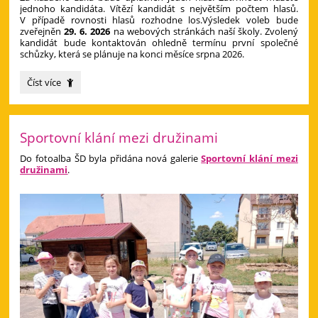
jednoho kandidáta. Vítězí kandidát s největším počtem hlasů.
V případě rovnosti hlasů rozhodne los.Výsledek voleb bude
zveřejněn
29. 6. 2026
na webových stránkách naší školy. Zvolený
kandidát bude kontaktován ohledně termínu první společné
schůzky, která se plánuje na konci měsíce srpna 2026.
Zveřejnění
Číst více
kandidátů
do
školské
rady:
Sportovní klání mezi družinami
Do fotoalba ŠD byla přidána nová galerie
Sportovní klání mezi
družinami
.