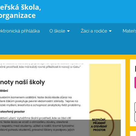
eřská škola,
organizace
ektronická přihláška
O škole
Žáci a rodiče
Mateř