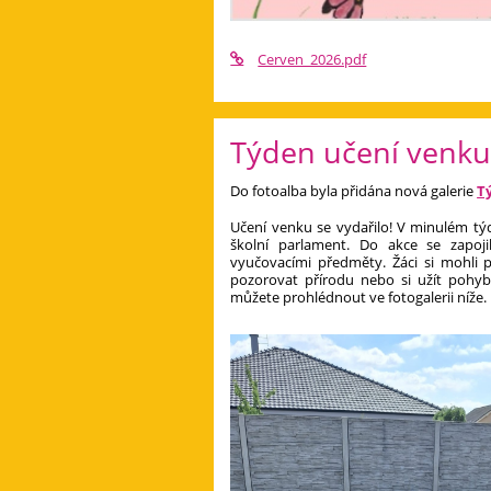
Cerven_2026.pdf
Týden učení venk
Do fotoalba byla přidána nová galerie
T
Učení venku se vydařilo! V minulém tý
školní parlament. Do akce se zapojily
vyučovacími předměty. Žáci si mohli 
pozorovat přírodu nebo si užít pohyb
můžete prohlédnout ve fotogalerii níže.