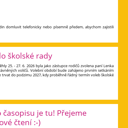
in domluvit telefonicky nebo písemně předem, abychom zajistili
o školské rady
hly 25. - 27. 6. 2026 byla jako zástupce rodičů zvolena paní Lenka
rávněných voličů. Volební období bude zahájeno prvním setkáním
e trvat do podzimu 2027, kdy proběhně řádný termín voleb školské
o časopisu je tu! Přejeme
vé čtení :-)