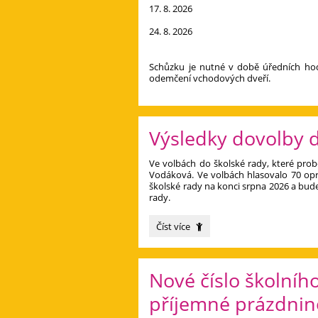
17. 8. 2026
24. 8. 2026
Schůzku je nutné v době úředních hod
odemčení vchodových dveří.
Výsledky dovolby d
Ve volbách do školské rady, které probě
Vodáková. Ve volbách hlasovalo 70 op
školské rady na konci srpna 2026 a bud
rady.
Výsledky
Číst více
dovolby
do
školské
Nové číslo školníh
rady:
příjemné prázdnino