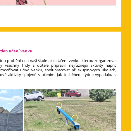
u
ýden učení venku
.
dnu proběhla na naší škole akce Učení venku, kterou zorganizoval
 všechny třídy a učitelé připravili nejrůznější aktivity napříč
procvičovat učivo venku, spolupracovat při skupinových úkolech,
ové aktivity spojené s učením. Jak to během týdne vypadalo, si