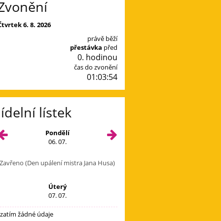
Zvonění
Čtvrtek 6. 8. 2026
právě běží
přestávka
před
0. hodinou
čas do zvonění
01:03:53
Jídelní lístek
Pondělí
06. 07.
Zavřeno (Den upálení mistra Jana Husa)
Úterý
07. 07.
zatím žádné údaje