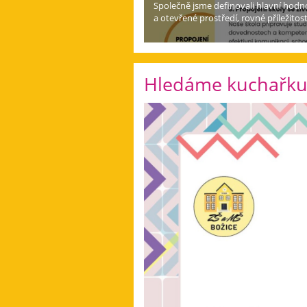
Společně jsme definovali hlavní hodno
a otevřené prostředí, rovné příležitost
Hledáme kuchařku