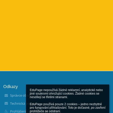
Odkazy
EduPage nepoužívá žádné reklamní, analytické nebo 
jiné soukromí ohrožující cookies. Žádné cookies se 
Správce obsahu
nesdílejí se třetími stranami.

Technická podpora
EduPage používá pouze 2 cookies – jedno nezbytné 
pro fungování přihlašování. Toto je dočasné, po zavření 
Prohlášení o přístupnosti
prohlížeče se odstraní.
