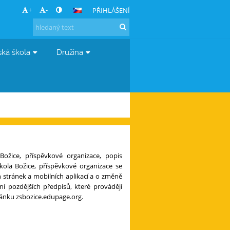
+
-
PŘIHLÁŠENÍ
ská škola
Družina
ožice, příspěvkové organizace, popis
ola Božice, příspěvkové organizace se
h stránek a mobilních aplikací a o změně
í pozdějších předpisů, které provádějí
ránku zsbozice.edupage.org.