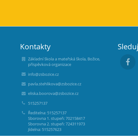
Kontakty
Sledu
Základní škola a mateřská škola, Božice,
příspěvková organizace
info@zsbozice.cz
pavla.stehlikova@zsbozice.cz
eliska.boorova@zsbozice.cz
515257137
Ředitelna: 515257137
Sborovna 1. stupeň: 702158417
Sborovna 2. stupeň: 724311973
Jídelna: 515257623