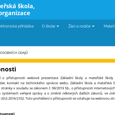
eřská škola,
organizace
ektronická přihláška
O škole
Žáci a rodiče
Mateř
 OSOBNÍCH ÚDAJŮ
pnosti
o přístupnosti webové prezentace Základní školy a mateřské školy B
at, kontakt na technického správce webu. Základní škola a mateřská šk
 stránky v souladu se zákonem č. 99/2019 Sb., o přístupnosti internetovýc
h systémech veřejné správy a o změně některých dalších zákonů, ve zněn
(EU) 2016/2102. Toto prohlášení o přístupnosti se vztahuje na webovou st
stupnosti