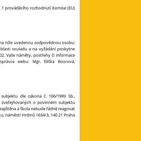
t. 1 prováděcího rozhodnutí Komise (EU)
ím na níže uvedenou zodpovědnou osobu:
oblasti souladu a na vyžádání poskytne
02. Vaše náměty, postřehy či informace
správce webu: Mgr. Eliška Boorová,
 subjektu dle zákona č. 106/1999 Sb.,
cí zveřejňovaných o povinném subjektu
zajištěna a škola nebude řádně reagovat
u, náměstí Hrdinů 1634/3, 140 21 Praha