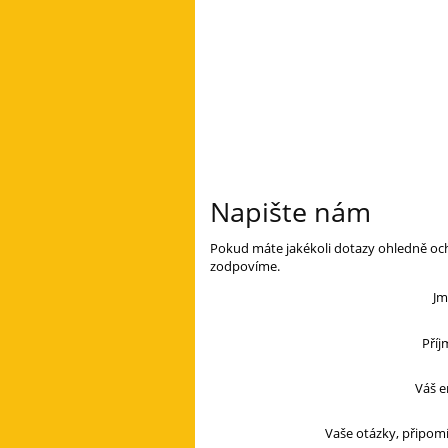
Napište nám
Pokud máte jakékoli dotazy ohledně och
zodpovíme.
Jm
Příj
Váš e
Vaše otázky, připom