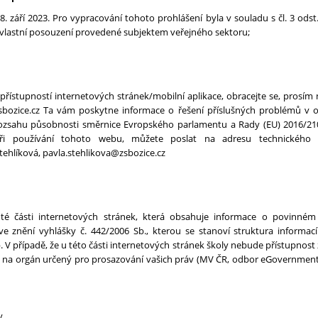
. září 2023. Pro vypracování tohoto prohlášení byla v souladu s čl. 3 ods
- vlastní posouzení provedené subjektem veřejného sektoru;
přístupností internetových stránek/mobilní aplikace, obracejte se, pros
sbozice.cz Ta vám poskytne informace o řešení příslušných problémů v 
rozsahu působnosti směrnice Evropského parlamentu a Rady (EU) 2016/21
ři používání tohoto webu, můžete poslat na adresu technického 
Stehlíková, pavla.stehlikova@zsbozice.cz
 té části internetových stránek, která obsahuje informace o povinném
 znění vyhlášky č. 442/2006 Sb., kterou se stanoví struktura informa
V případě, že u této části internetových stránek školy nebude přístupnost 
e na orgán určený pro prosazování vašich práv (MV ČR, odbor eGovernment
y