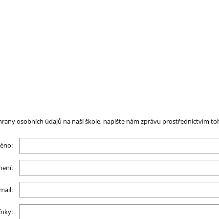
rany osobních údajů na naší škole, napište nám zprávu prostřednictvím toh
éno:
mení:
mail:
ínky: