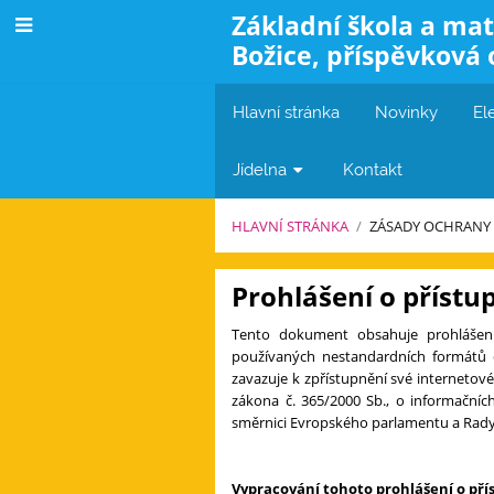
Základní škola a mat
Božice, příspěvková 
Hlavní stránka
Novinky
El
Jídelna
Kontakt
HLAVNÍ STRÁNKA
/
ZÁSADY OCHRANY
Zásady
Prohlášení o přístu
ochrany
Tento dokument obsahuje prohlášení 
osobních
používaných nestandardních formátů d
zavazuje k zpřístupnění své internetové
údajů
zákona č. 365/2000 Sb., o informačníc
směrnici Evropského parlamentu a Rady 
Vypracování tohoto prohlášení o pří