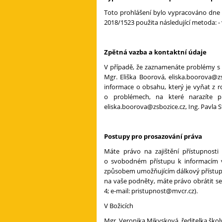
Toto prohlášení bylo vypracováno dne 8
2018/1523 použita následující metoda: 
Zpětná vazba a kontaktní údaje
V případě, že zaznamenáte problémy s 
Mgr. Eliška Boorová, eliska.boorova@z
informace o obsahu, který je vyňat z 
o problémech, na které narazíte p
eliska.boorova@zsbozice.cz, Ing. Pavla 
Postupy pro prosazování práva
Máte právo na zajištění přístupnosti
o svobodném přístupu k informacím ve
způsobem umožňujícím dálkový přístup. 
na vaše podněty, máte právo obrátit s
4; e-mail: pristupnost@mvcr.cz).
V Božicích
Mgr. Veronika Mikysková, ředitelka škol