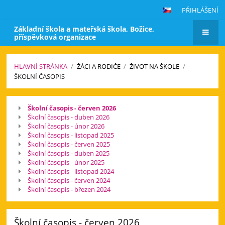
PŘIHLÁŠENÍ
Základní škola a mateřská škola, Božice,
příspěvková organizace
HLAVNÍ STRÁNKA
/
ŽÁCI A RODIČE
/
ŽIVOT NA ŠKOLE
/
ŠKOLNÍ ČASOPIS
Školní
Školní časopis - červen 2026
časopis
Školní časopis - duben 2026
Školní časopis - únor 2026
Školní časopis - listopad 2025
Školní časopis - červen 2025
Školní časopis - duben 2025
Školní časopis - únor 2025
Školní časopis - listopad 2024
Školní časopis - červen 2024
Školní časopis - březen 2024
Školní časopis - červen 2026