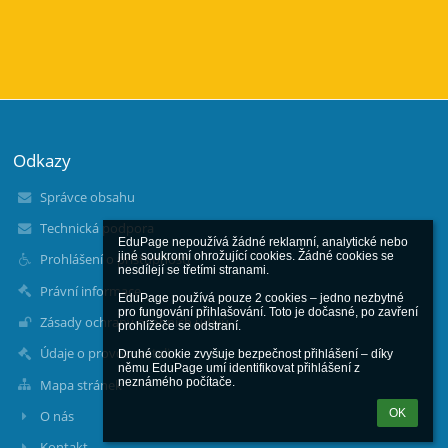
Odkazy
Správce obsahu
Technická podpora
EduPage nepoužívá žádné reklamní, analytické nebo 
jiné soukromí ohrožující cookies. Žádné cookies se 
Prohlášení o přístupnosti
nesdílejí se třetími stranami.

Právní informace
EduPage používá pouze 2 cookies – jedno nezbytné 
pro fungování přihlašování. Toto je dočasné, po zavření 
Zásady ochrany osobních údajů
prohlížeče se odstraní.

Údaje o provozovateli
Druhé cookie zvyšuje bezpečnost přihlášení – díky 
němu EduPage umí identifikovat přihlášení z 
neznámého počítače.
Mapa stránek
OK
O nás
Kontakt