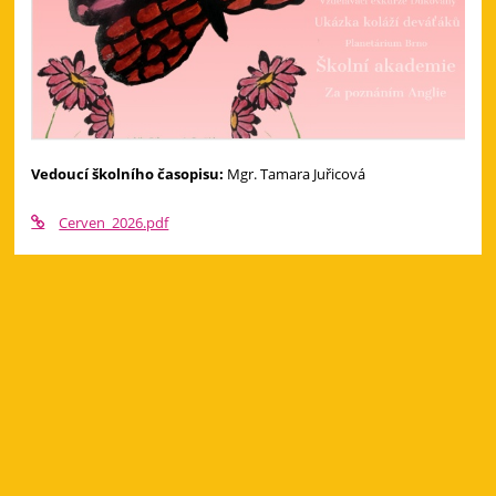
Vedoucí školního časopisu:
Mgr. Tamara Juřicová
Cerven_2026.pdf