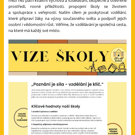
mezi něž patří kvalitní výchova a vzdělávání, bezpečné a otevřené
prostředí, rovné příležitosti, propojení školy se životem
a spolupráce s veřejností. Naším cílem je poskytovat vzdělání,
které připraví žáky na výzvy současného světa a podpoří jejich
osobní i vědomostní růst. Věříme, že vzdělávání je společná cesta,
na které má každý své místo.