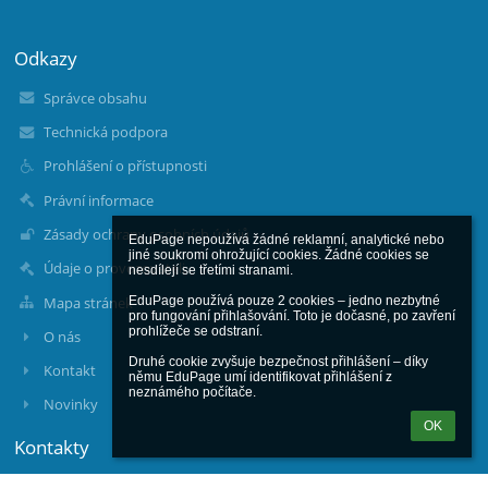
Odkazy
Správce obsahu
Technická podpora
Prohlášení o přístupnosti
Právní informace
Zásady ochrany osobních údajů
EduPage nepoužívá žádné reklamní, analytické nebo 
jiné soukromí ohrožující cookies. Žádné cookies se 
Údaje o provozovateli
nesdílejí se třetími stranami.

Mapa stránek
EduPage používá pouze 2 cookies – jedno nezbytné 
pro fungování přihlašování. Toto je dočasné, po zavření 
prohlížeče se odstraní.

O nás
Druhé cookie zvyšuje bezpečnost přihlášení – díky 
Kontakt
němu EduPage umí identifikovat přihlášení z 
neznámého počítače.
Novinky
OK
Kontakty
Základní škola a mateřská škola, Božice, příspěvková organizace