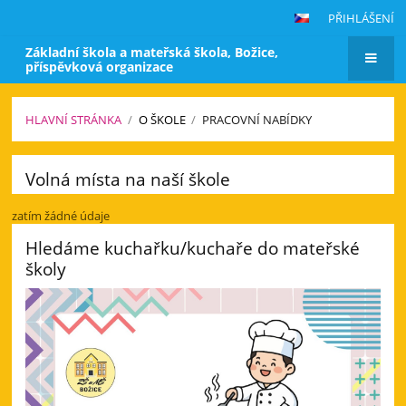
PŘIHLÁŠENÍ
Základní škola a mateřská škola, Božice,
příspěvková organizace
HLAVNÍ STRÁNKA
/
O ŠKOLE
/
PRACOVNÍ NABÍDKY
Pracovní
Volná místa na naší škole
nabídky
zatím žádné údaje
Hledáme kuchařku/kuchaře do mateřské
školy