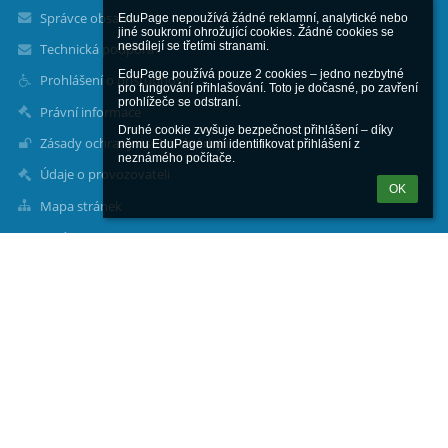
Správce obsahu
EduPage nepoužívá žádné reklamní, analytické nebo 
jiné soukromí ohrožující cookies. Žádné cookies se 
nesdílejí se třetími stranami.

Technická podpora
EduPage používá pouze 2 cookies – jedno nezbytné 
Prohlášení o přístupnosti
pro fungování přihlašování. Toto je dočasné, po zavření 
prohlížeče se odstraní.

Právní informace
Druhé cookie zvyšuje bezpečnost přihlášení – díky 
Zásady ochrany osobních údajů
němu EduPage umí identifikovat přihlášení z 
neznámého počítače.
Údaje o provozovateli
OK
Mapa stránek
O nás
Kontakt
Novinky
Kontakty
Základní škola a mateřská škola, Božice, příspěvková organizace
info@zsbozice.cz
pavla.stehlikova@zsbozice.cz