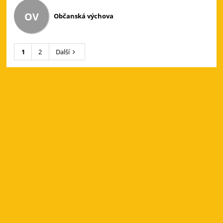
OV
Občanská výchova
1
2
Další