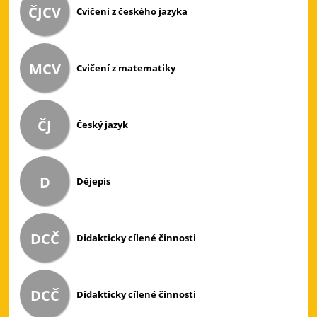
ČJCV
Cvičení z českého jazyka
MCV
Cvičení z matematiky
ČJ
Český jazyk
D
Dějepis
DCČ
Didakticky cílené činnosti
DCČ
Didakticky cílené činnosti