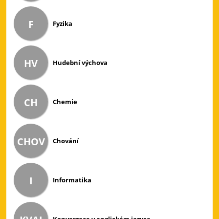
F
Fyzika
HV
Hudební výchova
CH
Chemie
CHOV
Chování
I
Informatika