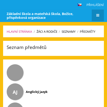
PŘIHLÁŠENÍ
Základní škola a mateřská škola, Božice,
příspěvková organizace
HLAVNÍ STRÁNKA
/
ŽÁCI A RODIČE
/
SEZNAMY
/
PŘEDMĚTY
Předměty
Seznam předmětů
AJ
Anglický jazyk