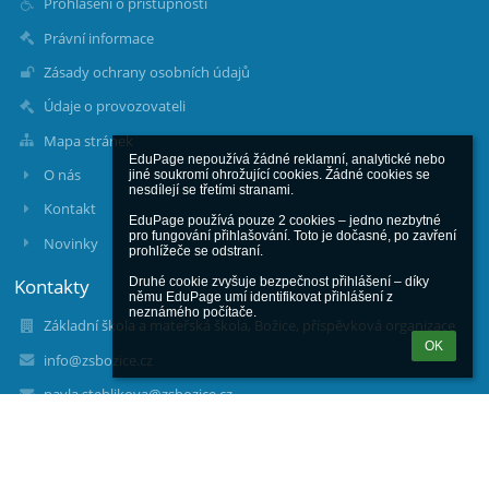
Prohlášení o přístupnosti
Právní informace
Zásady ochrany osobních údajů
Údaje o provozovateli
Mapa stránek
EduPage nepoužívá žádné reklamní, analytické nebo 
O nás
jiné soukromí ohrožující cookies. Žádné cookies se 
nesdílejí se třetími stranami.

Kontakt
EduPage používá pouze 2 cookies – jedno nezbytné 
pro fungování přihlašování. Toto je dočasné, po zavření 
Novinky
prohlížeče se odstraní.

Kontakty
Druhé cookie zvyšuje bezpečnost přihlášení – díky 
němu EduPage umí identifikovat přihlášení z 
neznámého počítače.
Základní škola a mateřská škola, Božice, příspěvková organizace
OK
info@zsbozice.cz
pavla.stehlikova@zsbozice.cz
eliska.boorova@zsbozice.cz
515257137