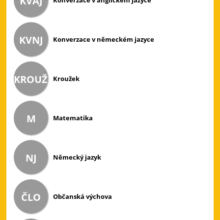
KVAJ
Konverzace v anglickém jazyce
KVNJ
Konverzace v německém jazyce
KROUŽEK
Kroužek
M
Matematika
NJ
Německý jazyk
ČLO
Občanská výchova