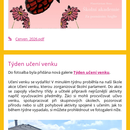
Cerven_2026.pdf
Týden učení venku
Do fotoalba byla přidána nová galerie
Týden učení venku
.
Učení venku se vydařilo! V minulém týdnu proběhla na naší škole
akce Učení venku, kterou zorganizoval školní parlament. Do akce
se zapojily všechny třídy a učitelé připravili nejrůznější aktivity
napříč vyučovacími předměty. Žáci si mohli procvičovat učivo
venku, spolupracovat při skupinových úkolech, pozorovat
přírodu nebo si užít pohybové aktivity spojené s učením. Jak to
během týdne vypadalo, si můžete prohlédnout ve fotogalerii níže.