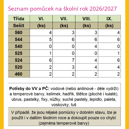
ožívají
pohádky!:
Seznam pomůcek na školní rok 2026/2027