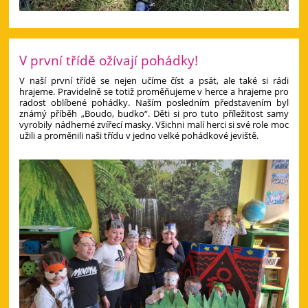
V první třídě ožívají pohádky!
V naší první třídě se nejen učíme číst a psát, ale také si rádi
hrajeme. Pravidelně se totiž proměňujeme v herce a hrajeme pro
radost oblíbené pohádky. Naším posledním představením byl
známý příběh „Boudo, budko“. Děti si pro tuto příležitost samy
vyrobily nádherné zvířecí masky. Všichni malí herci si své role moc
užili a proměnili naši třídu v jedno velké pohádkové jeviště.