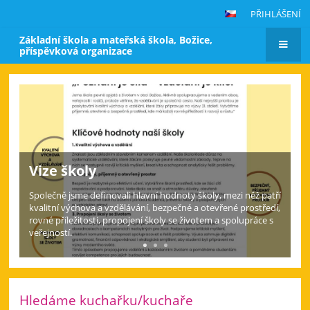
PŘIHLÁŠENÍ
Základní škola a mateřská škola, Božice,
příspěvková organizace
Hlavní
stránka
Aktuální informace pro rodiče a
žáky
Snažíme se na této stránce poskytovat co nejaktuálnější
informace. Pro více informací si prosím prohlédněte si sekci
Novinky.
Hledáme kuchařku/kuchaře