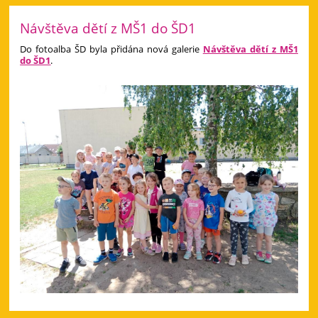
Návštěva dětí z MŠ1 do ŠD1
Do fotoalba ŠD byla přidána nová galerie
Návštěva dětí z MŠ1
do ŠD1
.