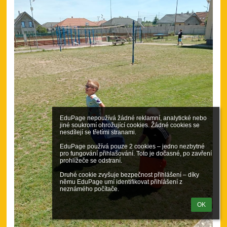
EduPage nepoužívá žádné reklamní, analytické nebo 
jiné soukromí ohrožující cookies. Žádné cookies se 
nesdílejí se třetími stranami.

EduPage používá pouze 2 cookies – jedno nezbytné 
pro fungování přihlašování. Toto je dočasné, po zavření 
prohlížeče se odstraní.

Druhé cookie zvyšuje bezpečnost přihlášení – díky 
němu EduPage umí identifikovat přihlášení z 
neznámého počítače.
OK