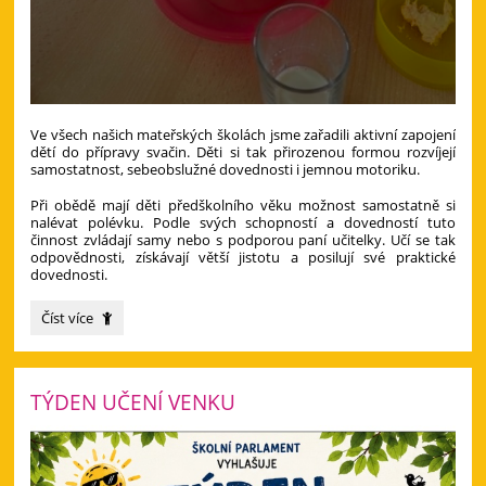
Ve všech našich mateřských školách jsme zařadili aktivní zapojení
dětí do přípravy svačin. Děti si tak přirozenou formou rozvíjejí
samostatnost, sebeobslužné dovednosti i jemnou motoriku.
Při obědě mají děti předškolního věku možnost samostatně si
nalévat polévku. Podle svých schopností a dovedností tuto
činnost zvládají samy nebo s podporou paní učitelky. Učí se tak
odpovědnosti, získávají větší jistotu a posilují své praktické
dovednosti.
Podporujeme
Číst více
samostatnost
dětí
při
stolování:
TÝDEN UČENÍ VENKU