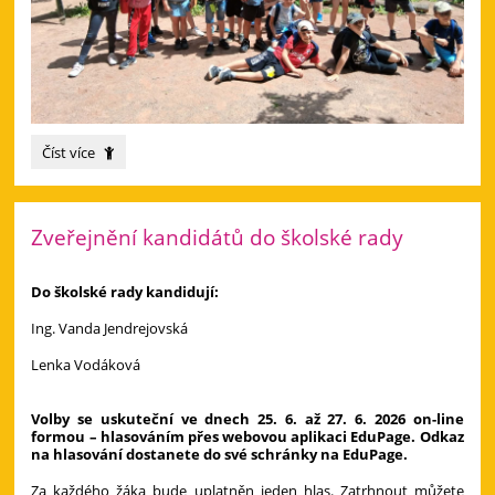
Náš
Číst více
červnový
výlet
za
hvězdami
Zveřejnění kandidátů do školské rady
a
zvířátky!:
Do školské rady kandidují:
Ing. Vanda Jendrejovská
Lenka Vodáková
Volby se uskuteční ve dnech 25. 6. až 27. 6. 2026 on-line
formou – hlasováním přes webovou aplikaci EduPage. Odkaz
na hlasování dostanete do své schránky na EduPage.
Za každého žáka bude uplatněn jeden hlas. Zatrhnout můžete