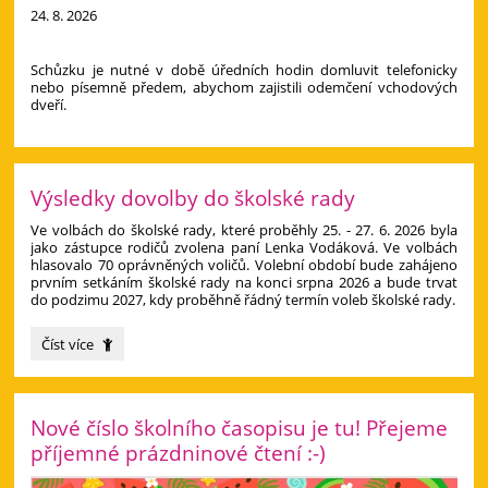
24. 8. 2026
Schůzku je nutné v době úředních hodin domluvit telefonicky
nebo písemně předem, abychom zajistili odemčení vchodových
dveří.
Výsledky dovolby do školské rady
Ve volbách do školské rady, které proběhly 25. - 27. 6. 2026 byla
jako zástupce rodičů zvolena paní Lenka Vodáková. Ve volbách
hlasovalo 70 oprávněných voličů. Volební období bude zahájeno
prvním setkáním školské rady na konci srpna 2026 a bude trvat
do podzimu 2027, kdy proběhně řádný termín voleb školské rady.
Výsledky
Číst více
dovolby
do
školské
rady:
Nové číslo školního časopisu je tu! Přejeme
příjemné prázdninové čtení :-)