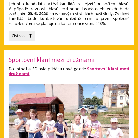
jednoho kandidáta. Vítězí kandidát s největším počtem hlasů.
V případě rovnosti hlasů rozhodne los.Výsledek voleb bude
zveřejněn
29. 6. 2026
na webových stránkách naší školy. Zvolený
kandidát bude kontaktován ohledně termínu první společné
schůzky, která se plánuje na konci měsíce srpna 2026.
Zveřejnění
Číst více
kandidátů
do
školské
rady:
Sportovní klání mezi družinami
Do fotoalba ŠD byla přidána nová galerie
Sportovní klání mezi
družinami
.