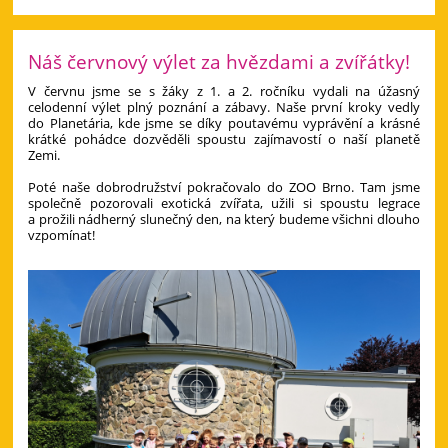
Náš červnový výlet za hvězdami a zvířátky!
V červnu jsme se s žáky z 1. a 2. ročníku vydali na úžasný
celodenní výlet plný poznání a zábavy. Naše první kroky vedly
do Planetária, kde jsme se díky poutavému vyprávění a krásné
krátké pohádce dozvěděli spoustu zajímavostí o naší planetě
Zemi.
Poté naše dobrodružství pokračovalo do ZOO Brno. Tam jsme
společně pozorovali exotická zvířata, užili si spoustu legrace
a prožili nádherný slunečný den, na který budeme všichni dlouho
vzpomínat!