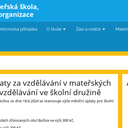
eřská škola,
organizace
ektronická přihláška
O škole
Žáci a rodiče
Mateř
aty za vzdělávání v mateřských
vzdělávání ve školní družině
Božice ze dne 18.6.2024 se stanovuje výše měsíční úplaty pro školní
lách zřizovaných obcí Božice ve výši 300 Kč,
 výši 200 Kč.