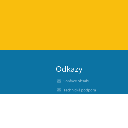
Odkazy
Správce obsahu
Technická podpora
Prohlášení o přístupnosti
Právní informace
Zásady ochrany osobních údajů
Údaje o provozovateli