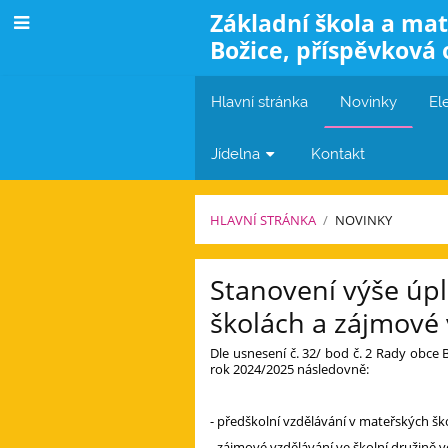
Základní škola a mat
Božice, příspěvková 
Hlavní stránka
Novinky
El
Jídelna
Kontakt
HLAVNÍ STRÁNKA
/
NOVINKY
Novinky
Stanovení výše úpl
školách a zájmové 
Dle usnesení č. 32/ bod č. 2 Rady obce 
rok 2024/2025 následovně:
- předškolní vzdělávání v mateřských ško
- zájmové vzdělávání ve školní družině ve