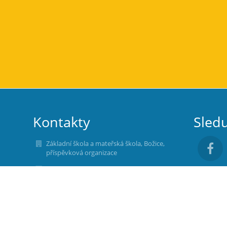
Kontakty
Sledu
Základní škola a mateřská škola, Božice,
příspěvková organizace
info@zsbozice.cz
pavla.stehlikova@zsbozice.cz
eliska.boorova@zsbozice.cz
515257137