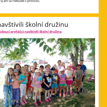
, ŠJ ani ŠD nebude v provozu.
vštívili školní družinu
udoucí prvňáčci navštívili školní družinu
.