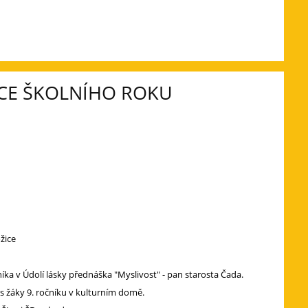
CE ŠKOLNÍHO ROKU
a
žice
níka v Údolí lásky přednáška "Myslivost" - pan starosta Čada.
í s žáky 9. ročníku v kulturním domě.