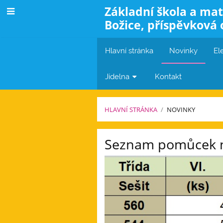
Základní škola a mat
Božice, příspěvková 
Hlavní stránka
Novinky
El
Jídelna
Kontakt
HLAVNÍ STRÁNKA
/
NOVINKY
Novinky
Seznam pomůcek na