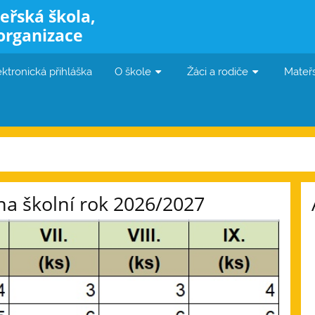
eřská škola,
organizace
ektronická přihláška
O škole
Žáci a rodiče
Mateř
 školní rok 2026/2027