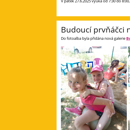
V pátek 27.6.2025 výuka od 7:30 do 8:00
Budoucí prvňáčci na
Do fotoalba byla přidána nová galerie
B