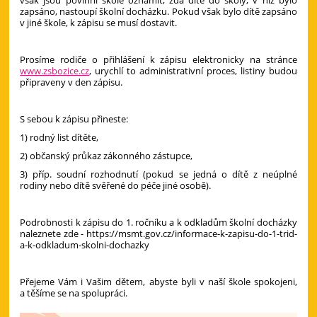
však jsou povinni škole oznámit, zda dítě do školy, v níž bylo
zapsáno, nastoupí školní docházku. Pokud však bylo dítě zapsáno
v jiné škole, k zápisu se musí dostavit.
Prosíme rodiče o přihlášení k zápisu elektronicky na stránce
www.zsbozice.cz
, urychlí to administrativní proces, listiny budou
připraveny v den zápisu.
S sebou k zápisu přineste:
1) rodný list dítěte,
2) občanský průkaz zákonného zástupce,
3) příp. soudní rozhodnutí (pokud se jedná o dítě z neúplné
rodiny nebo dítě svěřené do péče jiné osobě).
Podrobnosti k zápisu do 1. ročníku a k odkladům školní docházky
naleznete zde - https://msmt.gov.cz/informace-k-zapisu-do-1-trid-
a-k-odkladum-skolni-dochazky
Přejeme Vám i Vašim dětem, abyste byli v naší škole spokojeni,
a těšíme se na spolupráci.