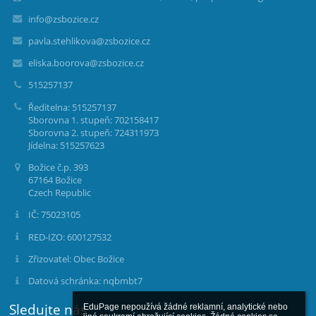
info@zsbozice.cz
pavla.stehlikova@zsbozice.cz
eliska.boorova@zsbozice.cz
515257137
Ředitelna: 515257137
Sborovna 1. stupeň: 702158417
Sborovna 2. stupeň: 724311973
Jídelna: 515257623
Božice č.p. 393
67164 Božice
Czech Republic
IČ: 75023105
RED-IZO: 600127532
Zřizovatel: Obec Božice
Datová schránka: nqbmbt7
Sledujte nás
EduPage nepoužívá žádné reklamní, analytické nebo 