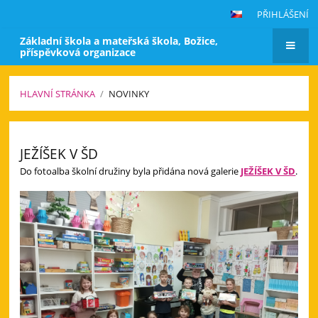
PŘIHLÁŠENÍ
Základní škola a mateřská škola, Božice,
příspěvková organizace
HLAVNÍ STRÁNKA
/
NOVINKY
Novinky
JEŽÍŠEK V ŠD
Do fotoalba školní družiny byla přidána nová galerie
JEŽÍŠEK V ŠD
.