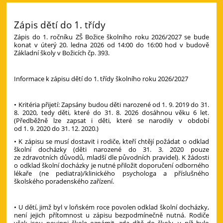
Zápis dětí do 1. třídy
Zápis do 1. ročníku ZŠ Božice školního roku 2026/2027 se bude
konat v úterý 20. ledna 2026 od 14:00 do 16:00 hod v budově
Základní školy v Božicích čp. 393.
Informace k zápisu dětí do 1. třídy školního roku 2026/2027
• Kritéria přijetí: Zapsány budou děti narozené od 1. 9. 2019 do 31.
8. 2020, tedy děti, které do 31. 8. 2026 dosáhnou věku 6 let.
(Předběžně lze zapsat i děti, které se narodily v období
od 1. 9. 2020 do 31. 12. 2020.)
• K zápisu se musí dostavit i rodiče, kteří chtějí požádat o odklad
školní docházky (děti narozené do 31. 3. 2020 pouze
ze zdravotních důvodů, mladší dle původních pravidel). K žádosti
o odklad školní docházky je nutné přiložit doporučení odborného
lékaře (ne pediatra)/klinického psychologa a příslušného
školského poradenského zařízení.
• U dětí, jimž byl v loňském roce povolen odklad školní docházky,
není jejich přítomnost u zápisu bezpodmínečně nutná. Rodiče