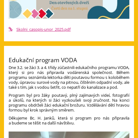
Skolni_casopis-unor_2025.pdf
Edukační program VODA
Dne 3.2. se žáci 3. a 4. třídy zúčastnili edukačního programu VODA,
který si pro nás připravila vodárenská společnost. Během
programu seznámila lektorka děti poutavou formou s koloběhem
vody, úpravou surové vody na pitnou, čištěním odpadní vody, ale
také s tím, jak s vodou šetřit, co nepatří do kanalizace a pod.
Program byl pro žáky poutavý, plný zajímavých videí, fotografií
a úkolů, na kterých si žáci vyzkoušeli svoji zručnost. Na konci
programu obdrželi žáci edukační brožuru. Vzdělávání dětí hravou
formou byl krok správným směrem.
Děkujeme Bc. H. Janků, která si program pro nás připravila
a budeme se těšit na další návštěvu.