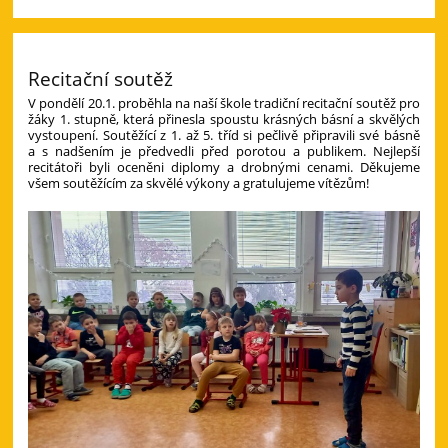
Recitační soutěž
V pondělí 20.1. proběhla na naší škole tradiční recitační soutěž pro
žáky 1. stupně, která přinesla spoustu krásných básní a skvělých
vystoupení. Soutěžící z 1. až 5. tříd si pečlivě připravili své básně
a s nadšením je předvedli před porotou a publikem. Nejlepší
recitátoři byli oceněni diplomy a drobnými cenami. Děkujeme
všem soutěžícím za skvělé výkony a gratulujeme vítězům!