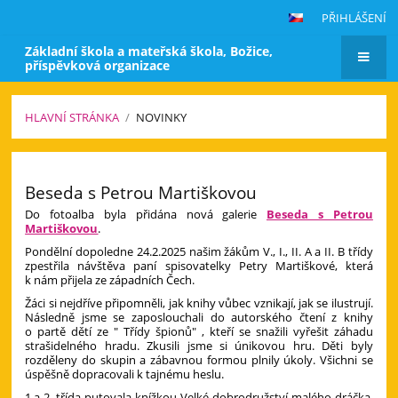
PŘIHLÁŠENÍ
Základní škola a mateřská škola, Božice,
příspěvková organizace
HLAVNÍ STRÁNKA
/
NOVINKY
Novinky
Beseda s Petrou Martiškovou
Do fotoalba byla přidána nová galerie
Beseda s Petrou
Martiškovou
.
Pondělní dopoledne 24.2.2025 našim žákům V., I., II. A a II. B třídy
zpestřila návštěva paní spisovatelky Petry Martiškové, která
k nám přijela ze západních Čech.
Žáci si nejdříve připomněli, jak knihy vůbec vznikají, jak se ilustrují.
Následně jsme se zaposlouchali do autorského čtení z knihy
o partě dětí ze " Třídy špionů" , kteří se snažili vyřešit záhadu
strašidelného hradu. Zkusili jsme si únikovou hru. Děti byly
rozděleny do skupin a zábavnou formou plnily úkoly. Všichni se
úspěšně dopracovali k tajnému heslu.
1.a 2. třída putovala knížkou Velké dobrodružství malého dráčka,