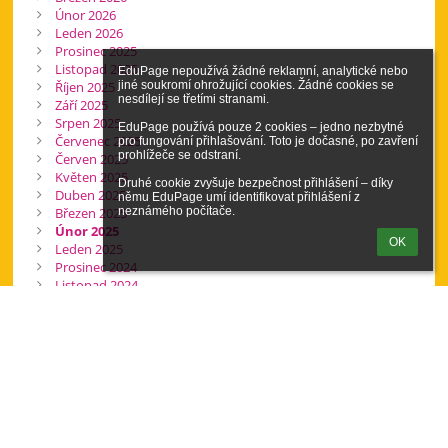
Únor 2026
Leden 2026
Prosinec 2025
Listopad 2025
EduPage nepoužívá žádné reklamní, analytické nebo 
Říjen 2025
jiné soukromí ohrožující cookies. Žádné cookies se 
nesdílejí se třetími stranami.

Září 2025
Srpen 2025
EduPage používá pouze 2 cookies – jedno nezbytné 
Červenec 2025
pro fungování přihlašování. Toto je dočasné, po zavření 
prohlížeče se odstraní.

Červen 2025
Květen 2025
Druhé cookie zvyšuje bezpečnost přihlášení – díky 
Duben 2025
němu EduPage umí identifikovat přihlášení z 
Březen 2025
neznámého počítače.
Únor 2025
OK
Leden 2025
Prosinec 2024
Listopad 2024
Říjen 2024
Září 2024
Srpen 2024
Všechny