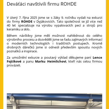
Deváťáci navštívili firmu ROHDE
V úterý 7. října 2025 jsme se s žáky 9. ročníku vydali na exkurzi
do firmy
ROHDE
v Dyjákovicích. Tato společnost se již více než
40 let specializuje na výrobu vypalovacích pecí a strojů pro
keramiku a sklo.
Během návštěvy jsme měli možnost nahlédnout do celého
výrobního procesu a dozvěděli jsme se řadu zajímavých informací
o moderních technologiích i tradičních postupech. Kromě
drobných dárečků jsme si odnesli především spoustu nových
poznatků a inspirace.
Za umožnění exkurze a poutavý výklad děkujeme paní
Lence
Fojtíkové
a panu
Marku Heimlichovi
, kteří nás celou firmou
provázeli.