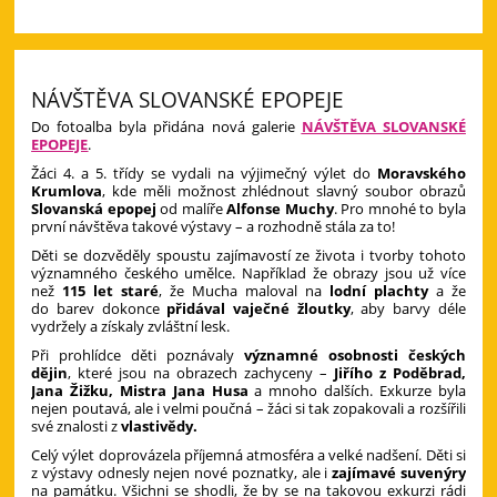
NÁVŠTĚVA SLOVANSKÉ EPOPEJE
Do fotoalba byla přidána nová galerie
NÁVŠTĚVA SLOVANSKÉ
EPOPEJE
.
Žáci 4. a 5. třídy se vydali na výjimečný výlet do
Moravského
Krumlova
, kde měli možnost zhlédnout slavný soubor obrazů
Slovanská epopej
od malíře
Alfonse Muchy
. Pro mnohé to byla
první návštěva takové výstavy – a rozhodně stála za to!
Děti se dozvěděly spoustu zajímavostí ze života i tvorby tohoto
významného českého umělce. Například že obrazy jsou už více
než
115 let staré
, že Mucha maloval na
lodní plachty
a že
do barev dokonce
přidával vaječné žloutky
, aby barvy déle
vydržely a získaly zvláštní lesk.
Při prohlídce děti poznávaly
významné osobnosti českých
dějin
, které jsou na obrazech zachyceny –
Jiřího z Poděbrad,
Jana Žižku, Mistra Jana Husa
a mnoho dalších. Exkurze byla
nejen poutavá, ale i velmi poučná – žáci si tak zopakovali a rozšířili
své znalosti z
vlastivědy.
Celý výlet doprovázela příjemná atmosféra a velké nadšení. Děti si
z výstavy odnesly nejen nové poznatky, ale i
zajímavé suvenýry
na památku. Všichni se shodli, že by se na takovou exkurzi rádi