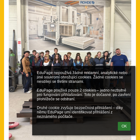
EduPage nepoužívá žádné reklamní, analytické nebo 
jiné soukromí ohrožující cookies. Žádné cookies se 
nesdílejí se třetími stranami.

EduPage používá pouze 2 cookies – jedno nezbytné 
pro fungování přihlašování. Toto je dočasné, po zavření 
prohlížeče se odstraní.

Druhé cookie zvyšuje bezpečnost přihlášení – díky 
němu EduPage umí identifikovat přihlášení z 
neznámého počítače.
OK