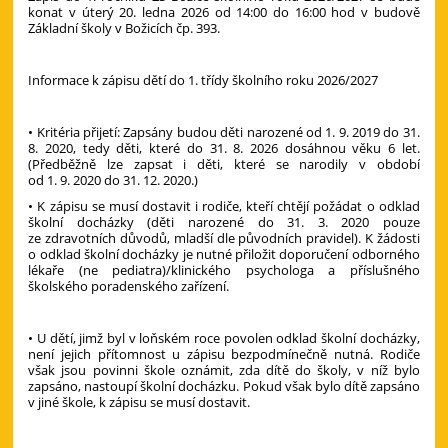
konat v úterý 20. ledna 2026 od 14:00 do 16:00 hod v budově
Základní školy v Božicích čp. 393.
Informace k zápisu dětí do 1. třídy školního roku 2026/2027
• Kritéria přijetí: Zapsány budou děti narozené od 1. 9. 2019 do 31.
8. 2020, tedy děti, které do 31. 8. 2026 dosáhnou věku 6 let.
(Předběžně lze zapsat i děti, které se narodily v období
od 1. 9. 2020 do 31. 12. 2020.)
• K zápisu se musí dostavit i rodiče, kteří chtějí požádat o odklad
školní docházky (děti narozené do 31. 3. 2020 pouze
ze zdravotních důvodů, mladší dle původních pravidel). K žádosti
o odklad školní docházky je nutné přiložit doporučení odborného
lékaře (ne pediatra)/klinického psychologa a příslušného
školského poradenského zařízení.
• U dětí, jimž byl v loňském roce povolen odklad školní docházky,
není jejich přítomnost u zápisu bezpodmínečně nutná. Rodiče
však jsou povinni škole oznámit, zda dítě do školy, v níž bylo
zapsáno, nastoupí školní docházku. Pokud však bylo dítě zapsáno
v jiné škole, k zápisu se musí dostavit.