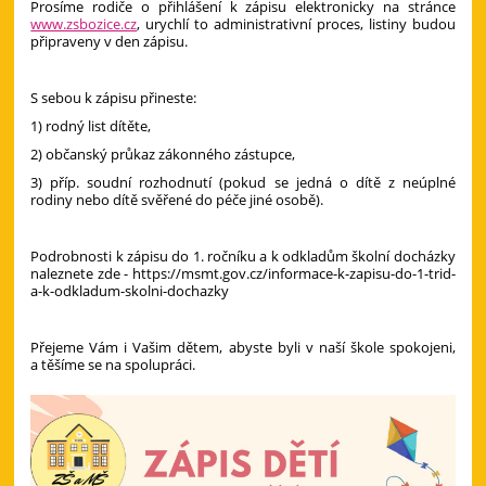
Prosíme rodiče o přihlášení k zápisu elektronicky na stránce
www.zsbozice.cz
, urychlí to administrativní proces, listiny budou
připraveny v den zápisu.
S sebou k zápisu přineste:
1) rodný list dítěte,
2) občanský průkaz zákonného zástupce,
3) příp. soudní rozhodnutí (pokud se jedná o dítě z neúplné
rodiny nebo dítě svěřené do péče jiné osobě).
Podrobnosti k zápisu do 1. ročníku a k odkladům školní docházky
naleznete zde - https://msmt.gov.cz/informace-k-zapisu-do-1-trid-
a-k-odkladum-skolni-dochazky
Přejeme Vám i Vašim dětem, abyste byli v naší škole spokojeni,
a těšíme se na spolupráci.