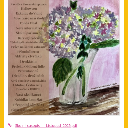
Skolni_casopis_-__Listopad_2025.pdf