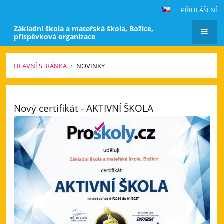
PŘIHLÁŠENÍ
Základní škola a mateřská škola, Božice,
příspěvková organizace
HLAVNÍ STRÁNKA
/
NOVINKY
Novinky
Nový certifikát - AKTIVNÍ ŠKOLA