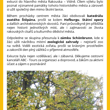
exkurzi do hlavního města Rakouska – Vídně. Cílem výletu bylo
poznat významné památky tohoto historického města a zároveň
si užít společný den mimo školní lavice.
Během procházky centrem města žáci obdivovali
katedrálu
svatého Štěpána
, prošli se kolem
Hofburgu
,
Státní opery
a dalších architektonických skvostů. Paní průvodkyně jim přiblížila
nejen historii jednotlivých míst, ale i zajímavosti ze života
rakouských císařů a kulturního dědictví města.
Odpoledne se skupina přesunula k
zámku Schönbrunn
, kde si
žáci užili návštěvu místní
zoologické zahrady
– nejstarší zoo
na světě. Viděli exotická zvířata, prošli se krásným prostředím
a zakončili den plný zážitků v příjemné atmosféře.
Exkurze byla nejen vzdělávací, ale i zábavná. Děkujeme cestovní
kanceláři ABC - Tours za organizaci a doprovod, a žákům za aktivní
účast a zájem o poznávání!