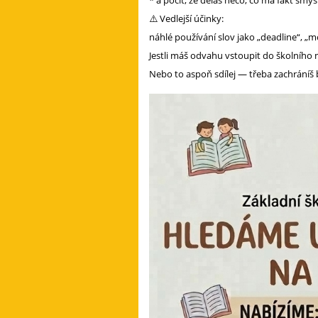
* a pocit, že děláš něco, co má fakt smys
⚠️ Vedlejší účinky:
náhlé používání slov jako „deadline“, „mo
Jestli máš odvahu vstoupit do školního 
Nebo to aspoň sdílej — třeba zachráníš