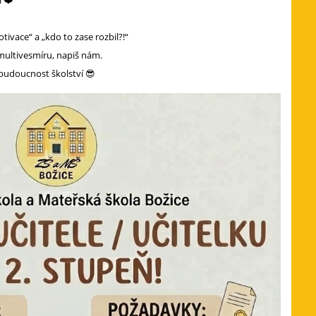
l ❤️
tivace“ a „kdo to zase rozbil?!“
multivesmíru, napiš nám.
 budoucnost školství 😎