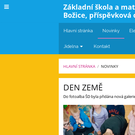
Základní škola a mat
Božice, příspěvková 
Hlavní stránka
Novinky
El
Jídelna
Kontakt
HLAVNÍ STRÁNKA
/
NOVINKY
Novinky
DEN ZEMĚ
Do fotoalba ŠD byla přidána nová galer