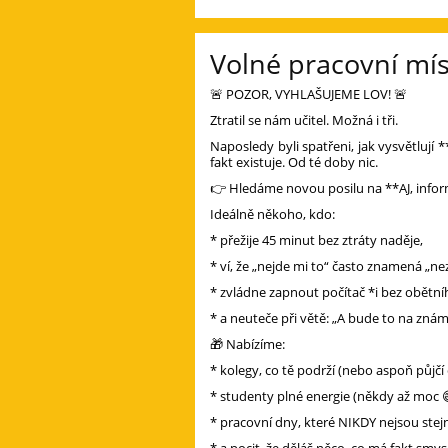
Volné pracovní mí
🚨 POZOR, VYHLAŠUJEME LOV! 🚨
Ztratil se nám učitel. Možná i tři.
Naposledy byli spatřeni, jak vysvětlují *
fakt existuje. Od té doby nic.
👉 Hledáme novou posilu na **AJ, inform
Ideálně někoho, kdo:
* přežije 45 minut bez ztráty naděje,
* ví, že „nejde mi to“ často znamená „nez
* zvládne zapnout počítač *i bez obětníh
* a neuteče při větě: „A bude to na zná
🎁 Nabízíme:
* kolegy, co tě podrží (nebo aspoň půjčí
* studenty plné energie (někdy až moc 
* pracovní dny, které NIKDY nejsou stej