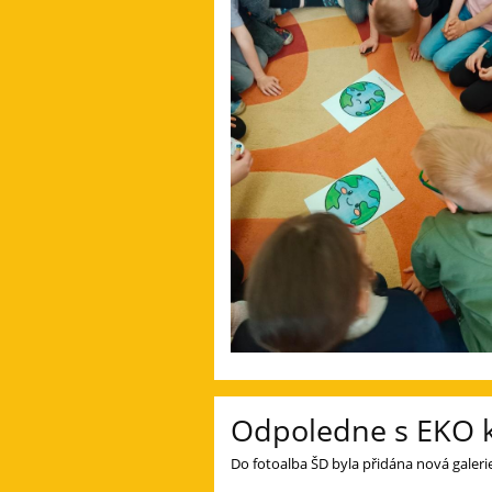
Odpoledne s EKO 
Do fotoalba ŠD byla přidána nová galer