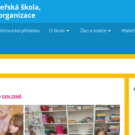
eřská škola,
organizace
ektronická přihláška
O škole
Žáci a rodiče
Mateř
ie
DEN ZEMĚ
.