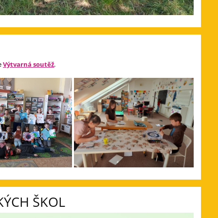
ie
Výtvarná soutěž
.
KÝCH ŠKOL