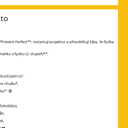
sto
*Present Perfect**, restartují projektor a přesvědčují žáky, že fyzika
atiku a fyziku (2. stupeň)**.
kusil jsem to“,
o rituálu*,
mky?“ 😄
 čokoládu),
),
né,