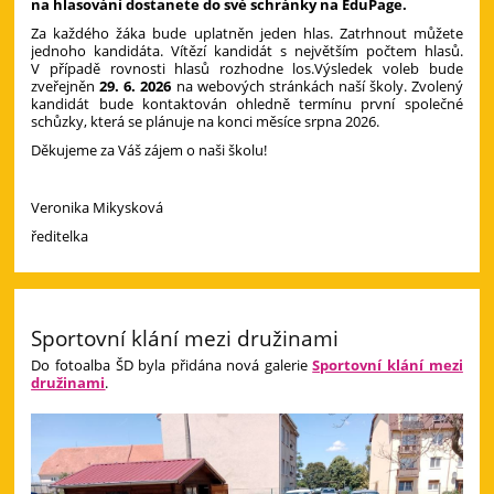
na hlasování dostanete do své schránky na EduPage.
Za každého žáka bude uplatněn jeden hlas. Zatrhnout můžete
jednoho kandidáta. Vítězí kandidát s největším počtem hlasů.
V případě rovnosti hlasů rozhodne los.Výsledek voleb bude
zveřejněn
29. 6. 2026
na webových stránkách naší školy. Zvolený
kandidát bude kontaktován ohledně termínu první společné
schůzky, která se plánuje na konci měsíce srpna 2026.
Děkujeme za Váš zájem o naši školu!
Veronika Mikysková
ředitelka
Sportovní klání mezi družinami
Do fotoalba ŠD byla přidána nová galerie
Sportovní klání mezi
družinami
.