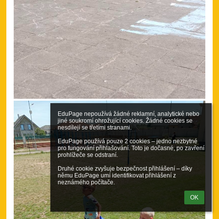
EduPage nepoužívá žádné reklamní, analytické nebo 
jiné soukromí ohrožující cookies. Žádné cookies se 
nesdílejí se třetími stranami.

EduPage používá pouze 2 cookies – jedno nezbytné 
pro fungování přihlašování. Toto je dočasné, po zavření 
prohlížeče se odstraní.

Druhé cookie zvyšuje bezpečnost přihlášení – díky 
němu EduPage umí identifikovat přihlášení z 
neznámého počítače.
OK