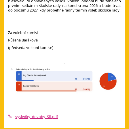
hlasovalo 70 oprávněných voličů. Volební období bude zahájeno
prvním setkáním školské rady na konci srpna 2026 a bude trvat
do podzimu 2027, kdy proběhně řádný termín voleb školské rady.
Za volební komisi
Růžena Baráková
(předseda volební komise)
vysledky_dovoby_SR.pdf