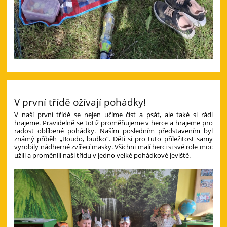
V první třídě ožívají pohádky!
V naší první třídě se nejen učíme číst a psát, ale také si rádi
hrajeme. Pravidelně se totiž proměňujeme v herce a hrajeme pro
radost oblíbené pohádky. Naším posledním představením byl
známý příběh „Boudo, budko“. Děti si pro tuto příležitost samy
vyrobily nádherné zvířecí masky. Všichni malí herci si své role moc
užili a proměnili naši třídu v jedno velké pohádkové jeviště.