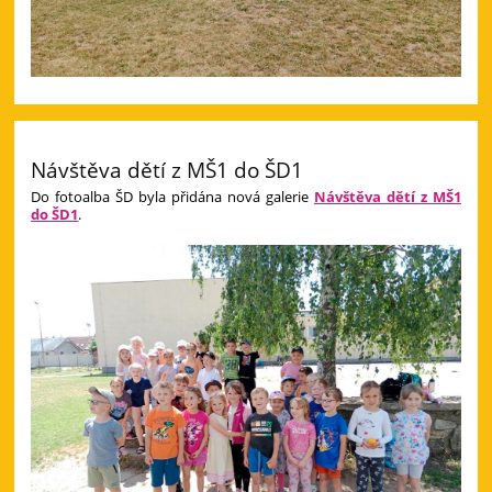
Návštěva dětí z MŠ1 do ŠD1
Do fotoalba ŠD byla přidána nová galerie
Návštěva dětí z MŠ1
do ŠD1
.