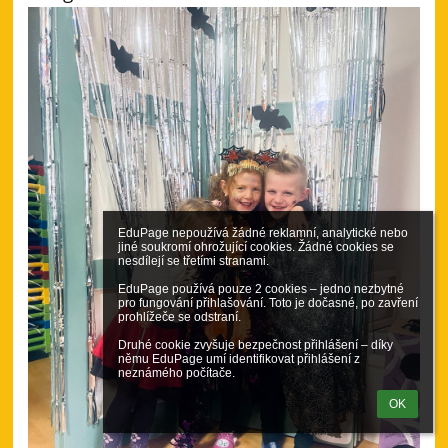
EduPage nepoužívá žádné reklamní, analytické nebo 
jiné soukromí ohrožující cookies. Žádné cookies se 
nesdílejí se třetími stranami.

EduPage používá pouze 2 cookies – jedno nezbytné 
pro fungování přihlašování. Toto je dočasné, po zavření 
prohlížeče se odstraní.

Druhé cookie zvyšuje bezpečnost přihlášení – díky 
němu EduPage umí identifikovat přihlášení z 
neznámého počítače.
OK