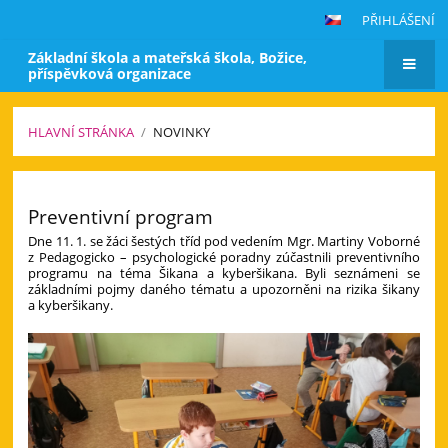
PŘIHLÁŠENÍ
Základní škola a mateřská škola, Božice,
příspěvková organizace
HLAVNÍ STRÁNKA
/
NOVINKY
Novinky
Preventivní program
Dne 11. 1. se žáci šestých tříd pod vedením Mgr. Martiny Voborné
z Pedagogicko – psychologické poradny zúčastnili preventivního
programu na téma Šikana a kyberšikana. Byli seznámeni se
základními pojmy daného tématu a upozorněni na rizika šikany
a kyberšikany.