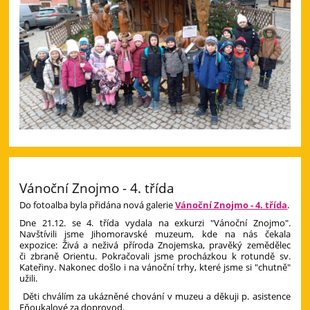
Vánoční Znojmo - 4. třída
Do fotoalba byla přidána nová galerie
Vánoční Znojmo - 4. třída
.
Dne 21.12. se 4. třída vydala na exkurzi "Vánoční Znojmo".
Navštívili jsme Jihomoravské muzeum, kde na nás čekala
expozice: Živá a neživá příroda Znojemska, pravěký zemědělec
či zbraně Orientu. Pokračovali jsme procházkou k rotundě sv.
Kateřiny. Nakonec došlo i na vánoční trhy, které jsme si "chutně"
užili.
Děti chválím za ukázněné chování v muzeu a děkuji p. asistence
Fňoukalové za doprovod.