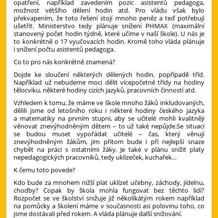
opatření, například zavedením pozic asistentů pedagoga,
možnost většího dělení hodin atd. Pro vládu však bylo
překvapením, že toto řešení stojí mnoho peněz a teď potřebují
ušetřit. Ministerstvo tedy plánuje snížení PHMAX (maximální
stanovený počet hodin týdně, které učíme v naší škole). U nás je
to konkrétně o 17 vyučovacích hodin. Kromě toho vláda plánuje
i snížení počtu asistentů pedagoga.
Co to pro nás konkrétně znamená?
Dojde ke sloučení některých dělených hodin, popřípadě tříd.
Například už nebudeme moci dělit vícepočetné třídy na hodiny
tělocviku, některé hodiny cizích jazyků, pracovních činností atd.
Vzhledem k tomu, že máme ve škole mnoho žáků inkludovaných,
dělili jsme od letošního roku i některé hodiny českého jazyka
a matematiky na prvním stupni, aby se učitelé mohli kvalitněji
věnovat znevýhodněným dětem – to už také nepůjde.Se situací
se budou muset vypořádat učitelé – čas, který věnují
znevýhodněným žákům, jim přitom bude i při nejlepší snaze
chybět na práci s ostatními žáky. Je také v plánu snížit platy
nepedagogických pracovníků, tedy uklízeček, kuchařek…
K čemu toto povede?
Kdo bude za mnohem nižší plat uklízet učebny, záchody, jídelnu,
chodby? Copak by škola mohla fungovat bez těchto lidí?
Rozpočet se ve školství snižuje již několikátým rokem například
na pomůcky a školení máme v současnosti asi polovinu toho, co
jsme dostávali před rokem. A vláda plánuje další snižování.