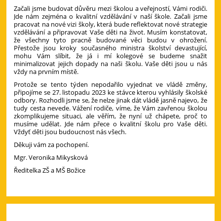
Začali jsme budovat důvěru mezi školou a veřejností, Vámi rodiči.
Jde nám zejména o kvalitní vzdělávání v naší škole. Začali jsme
pracovat na nové vizi školy, která bude reflektovat nové strategie
vzdělávání a připravovat Vaše děti na život. Musím konstatovat,
že všechny tyto pracně budované věci budou v ohrožení.
Přestože jsou kroky současného ministra školství devastující,
mohu Vám slíbit, že já i mí kolegové se budeme snažit
minimalizovat jejich dopady na naši školu. Vaše děti jsou u nás
vždy na prvním místě.
Protože se tento týden nepodařilo vyjednat ve vládě změny,
připojíme se 27. listopadu 2023 ke stávce kterou vyhlásily školské
odbory. Rozhodli jsme se, že nelze jinak dát vládě jasně najevo, že
tudy cesta nevede. Vážení rodiče, víme, že Vám zavřenou školou
zkomplikujeme situaci, ale věřím, že nyní už chápete, proč to
musíme udělat. Jde nám přece o kvalitní školu pro Vaše děti.
Vždyť děti jsou budoucnost nás všech.
Děkuji vám za pochopení.
Mgr. Veronika Mikysková
Ředitelka ZŠ a MŠ Božice